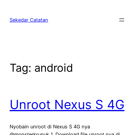
Skip
to
Sekedar Catatan
content
Tag:
android
Unroot Nexus S 4G
Nyobain unroot di Nexus S 4G nya
@monsterkrupuk 1. Download file unroot nya di