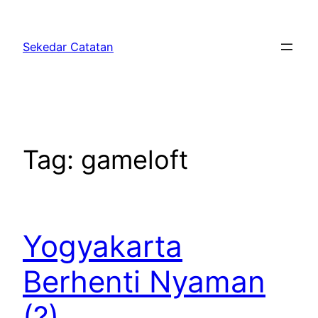
Skip
to
Sekedar Catatan
content
Tag:
gameloft
Yogyakarta
Berhenti Nyaman
(?)