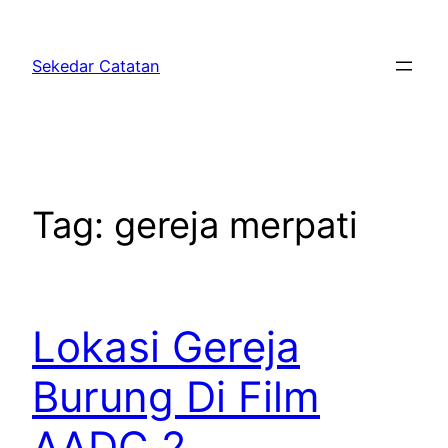
Skip
to
Sekedar Catatan
content
Tag:
gereja merpati
Lokasi Gereja
Burung Di Film
AADC 2