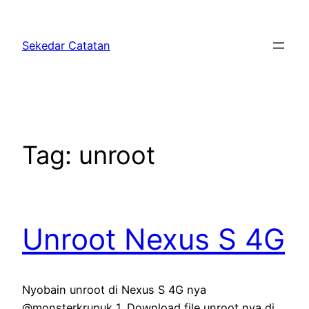
Skip
to
Sekedar Catatan
content
Tag:
unroot
Unroot Nexus S 4G
Nyobain unroot di Nexus S 4G nya
@monsterkrupuk 1. Download file unroot nya di