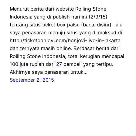
Menurut berita dari website Rolling Stone
Indonesia yang di publish hari ini (2/9/15)
tentang situs ticket box palsu (baca: disini), lalu
saya penasaran menuju situs yang di maksud di
http://ticketbonjovi.com/bonjovi-live-in-jakarta
dan ternyata masih online. Berdasar berita dari
Rolling Stone Indonesia, total kerugian mencapai
100 juta rupiah dari 27 pembeli yang tertipu.
Akhirnya saya penasaran untuk…
September 2, 2015