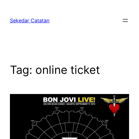
Skip
to
Sekedar Catatan
content
Tag:
online ticket