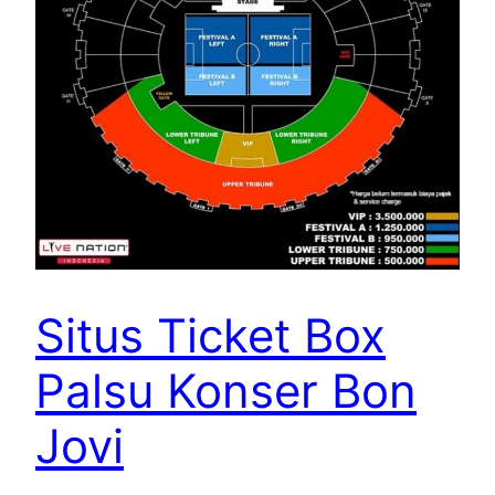
Situs Ticket Box
Palsu Konser Bon
Jovi