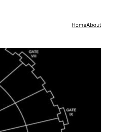
Home
About