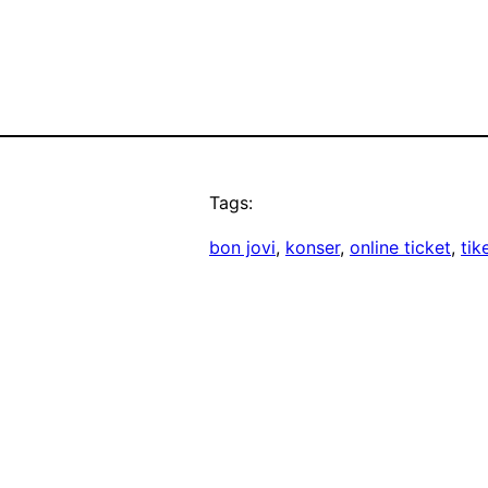
Tags:
bon jovi
, 
konser
, 
online ticket
, 
tik